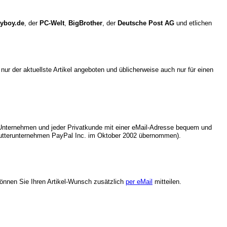
ayboy.de
, der
PC-Welt
,
BigBrother
, der
Deutsche Post AG
und etlichen
ur der aktuellste Artikel angeboten und üblicherweise auch nur für einen
nternehmen und jeder Privatkunde mit einer eMail-Adresse bequem und
tterunternehmen PayPal Inc. im Oktober 2002 übernommen).
können Sie Ihren Artikel-Wunsch zusätzlich
per eMail
mitteilen.