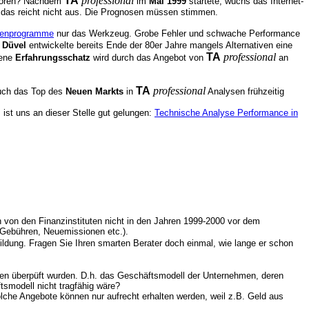
TA
professional
erloren? Nachdem
im
Mai 1999
startete, wuchs das Internet-
en, das reicht nicht aus. Die Prognosen müssen stimmen.
senprogramme
nur das Werkzeug. Grobe Fehler und schwache Performance
 Düvel
entwickelte bereits Ende der 80er Jahre mangels Alternativen eine
TA
professional
bene
Erfahrungsschatz
wird durch das Angebot von
an
TA
professional
auch das Top des
Neuen Markts
in
Analysen frühzeitig
ist uns an dieser Stelle gut gelungen:
Technische Analyse Performance in
von den Finanzinstituten nicht in den Jahren 1999-2000 vor dem
r Gebühren, Neuemissionen etc.).
ildung. Fragen Sie Ihren smarten Berater doch einmal, wie lange er schon
eren überpüft wurden. D.h. das Geschäftsmodell der Unternehmen, deren
tsmodell nicht tragfähig wäre?
lche Angebote können nur aufrecht erhalten werden, weil z.B. Geld aus