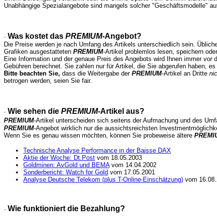
Unabhängige Spezialangebote sind mangels solcher "Geschäftsmodelle" auf 
Was kostet das
PREMIUM
-Angebot?
·
Die Preise werden je nach Umfang des Artikels unterschiedlich sein. Üblich
Grafiken ausgestatteten
PREMIUM
-Artikel problemlos lesen, speichern od
Eine Information und der genaue Preis des Angebots wird Ihnen immer
vor
d
Gebühren berechnet. Sie zahlen nur für Artikel, die Sie abgerufen haben, es
Bitte beachten Sie,
dass die Weitergabe der
PREMIUM
-Artikel an Dritte
ni
betrogen werden, seien Sie fair.
Wie sehen die
PREMIUM
-Artikel aus?
·
PREMIUM
-Artikel unterscheiden sich seitens der Aufmachung und des Um
PREMIUM
-Angebot wirklich nur die aussichtsreichsten Investmentmöglichke
Wenn Sie es genau wissen möchten, können Sie probeweise ältere
PREMI
Technische Analyse Performance in der Baisse DAX
Aktie der Woche: Dt.Post
vom 18.05.2003
Goldminen: AvGold und BEMA
vom 14.04.2002
Sonderbericht: Watch for Gold
vom 17.05.2001
Analyse Deutsche Telekom (plus T-Online-Einschätzung)
vom 16.08.
Wie funktioniert die Bezahlung?
·