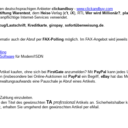
den deutschsprachigen Anbieter
clickandbuy
-
www.clickandbuy.com
tiftung Warentest
, dem
Heise
-Verlag (
c't
,
iX
), RTL
Wer wird Millionär?
,
pl
tenpflichtige Internet-Services verwendet.
ug/Lastschrift
,
Kreditkarte
,
giropay
,
sofortüberweisung.de
.
ernativ auch der Abruf per
FAX-Polling
möglich. Im FAX-Angebot wird jeweils n
ling
Software
für Modem/ISDN
rtikel kaufen, ohne sich bei
FirstGate
anzumelden? Mit
PayPal
kann jedes U
 (insbesondere bei Online-Auktionen ist
PayPal
ein Begriff,
eBay
hat das Mu
waltungsaufwands eine Pauschale je Abruf eines Artikels.
 Zahlung einzuleiten.
TA
professional
 den Titel des gewünschten
Artikels an. Sicherheitshalber 
t, erhalten Sie umgehend den gewünschten Artikel per eMail.