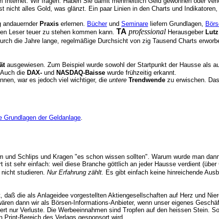
im Internet. Wir fragen: Haben Sie damit mehrheitlich Geld gewonnen oder v
ist nicht alles Gold, was glänzt. Ein paar Linien in den Charts und Indikator
g andauernder
Praxis
erlernen.
Bücher
und
Seminare
liefern Grundlagen,
Bör
TA
professional
eren Leser teuer zu stehen kommen kann.
Herausgeber
Lutz
 durch die Jahre lange, regelmäßige Durchsicht von zig Tausend Charts erwor
ät
ausgewiesen. Zum Beispiel wurde sowohl der Startpunkt der Hausse als 
 Auch die
DAX-
und
NASDAQ-Baisse
wurde frühzeitig erkannt.
nnen, war es jedoch viel wichtiger, die
untere
Trendwende
zu erwischen. Das 
ge Grundlagen der Geldanlage
.
om und Schlips und Kragen "es schon wissen sollten". Warum wurde man dann 
t ist sehr einfach: weil diese Branche göttlich an jeder Hausse verdient (übe
 nicht studieren.
Nur Erfahrung zählt.
Es gibt einfach keine hinreichende Ausb
t, daß die als Anlageidee vorgestellten Aktiengesellschaften auf Herz und Ni
wären dann wir als Börsen-Informations-Anbieter, wenn unser eigenes Geschäf
iert nur Verluste. Die Werbeeinnahmen sind Tropfen auf den heissen Stein. So
 Print-Bereich des Verlags gesponsort wird.