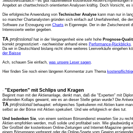
Selbstverständlich - es gibt haufenweise kostenlose Aktien-Empfehlungen 
Angebot an charttechnisch orientierten Analysen kräftig. Doch Vorsicht, es 
Die erfolgreiche Anwendung von
Technischer Analyse
kann man nur in lan
so mancher Chartanalysten gründen sich einfach auf Unerfahrenheit, die d
Software zur Erzeugung von
Charts
in Eigenregie. Der in der Zwischenzeit
Interessierte weiter gegeben.
TA
professional
hat in der Vergangenheit eine sehr hohe
Prognose-Qualit
korrekt prognostiziert -
nachweisbar
anhand eines
Performance-Rückblicks
.
Da wir in Deutschland bislang nicht ohne weiteres Leerverkäufe eingehen kö
der Baisse
Ach, schauen Sie einfach,
was unsere Leser sagen
.
Hier finden Sie noch einen längeren Kommentar zum Thema
kostenpflichti
"Experten" mit Schlips und Kragen
·
Beginnt man mit der Aktienanlage, denkt man, daß die "Experten" mit Dipl
drohenden Kollaps gewarnt, wie es an dieser Stelle getan wurde? Die Antwor
TA
professional
behauptet: erfolgreiches Spekulieren mit Aktien kann man
selbst an der Börse mit Aktien spekuliert. Und wie erfolgreich er dies tut.
Und bedenken Sie
, von einem seriösen Börsendienst erwarten Sie zu rech
Aktien empfohlen werden, muß solide und profitabel sein. Wie glaubwürdig 
Der Großteil der kostenlosen Online-Zeitungen und Internet-Magazine gener
einem Börsengang verbrannt oder die Online-Sparte vom Gewinn erzielenden