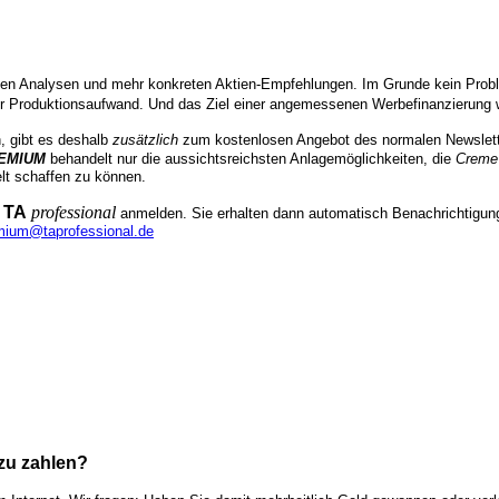
en Analysen und mehr konkreten Aktien-Empfehlungen. Im Grunde kein Problem
er Produktionsaufwand. Und das Ziel einer angemessenen Werbefinanzierung wu
, gibt es deshalb
zusätzlich
zum kostenlosen Angebot des normalen Newslet
EMIUM
behandelt nur die aussichtsreichsten Anlagemöglichkeiten, die
Creme
elt schaffen zu können.
TA
professional
n
anmelden. Sie erhalten dann automatisch Benachrichtigunge
mium@taprofessional.de
 zu zahlen?