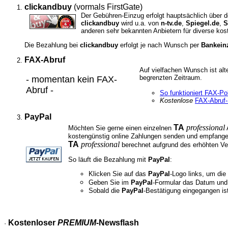
clickandbuy
(vormals FirstGate)
Der Gebühren-Einzug erfolgt hauptsächlich über 
clickandbuy
wird u.a. von
n-tv.de
,
Spiegel.de
,
S
anderen sehr bekannten Anbietern
für diverse kos
Die Bezahlung bei
clickandbuy
erfolgt je nach Wunsch per
Bankeinz
FAX-Abruf
Auf vielfachen Wunsch ist alt
begrenzten Zeitraum.
- momentan kein FAX-
Abruf -
So funktioniert FAX-Pol
Kostenlose
FAX-Abruf-
PayPal
TA
professional
Möchten Sie gerne einen einzelnen
A
kostengünstig online Zahlungen senden und empfangen
TA
professional
berechnet aufgrund des erhöhten Ver
So läuft die Bezahlung mit
PayPal
:
Klicken Sie auf das
PayPal
-Logo links, um die
Geben Sie im
PayPal
-Formular das Datum und
Sobald die
PayPal
-Bestätigung eingegangen is
Kostenloser
PREMIUM
-Newsflash
·