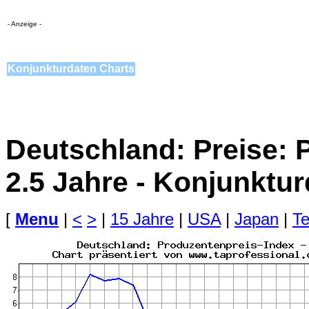
- Anzeige -
Konjunkturdaten Charts
Deutschland: Preise: 
2.5 Jahre - Konjunktu
[
Menu
|
<
>
|
15 Jahre
|
USA
|
Japan
|
Te