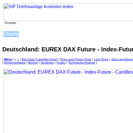
- Anzeige -
Charts
Deutschland: EUREX DAX Future - Index-Futur
[
Menu
|
<
>
|
Bar-Chart (Langfrist-Chart)
|
Point and Figure-Chart
|
Line-Chart
|
ultra-Langfristch
[
Börsensoftware
|
Bücher
|
Seminare
|
Findex
|
Technische Analyse
]