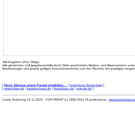
Alle Angaben ohne Obligo.
Alle genannten und gegebenenfalls durch Dritte geschützten Marken- und Warenzeichen unte
Bestimmungen des jeweils gültigen Kennzeichenrechts und den Rechten der jeweiligen einget
[
Diese Adresse einem Freund empfehlen ...
|
kostenloser
Börsenbrief
]
[
aktien-blog.de
|
intradaycharts.de
|
finanzforen.de
|
voip-sip.de
]
Letzte Änderung 14.11.2024 - COPYRIGHT (c) 1999-2024 TA
professional
-
www.taprofessiona