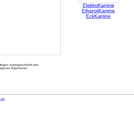
ElektroKamine
EthanolKamine
EckKamine
rliegen uneingeschränkt den
ragenen Eigentümer.
l.de