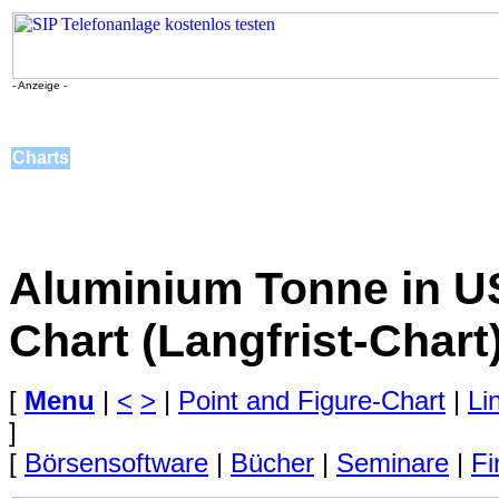
- Anzeige -
Charts
Aluminium Tonne in US-
Chart (Langfrist-Chart
[
Menu
|
<
>
|
Point and Figure-Chart
|
Li
]
[
Börsensoftware
|
Bücher
|
Seminare
|
Fi